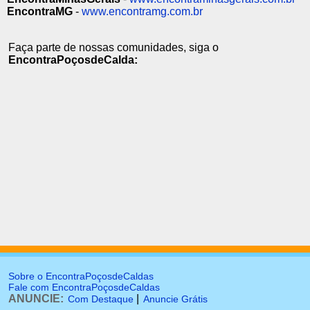
EncontraMG
-
www.encontramg.com.br
Faça parte de nossas comunidades, siga o
EncontraPoçosdeCalda:
Sobre o EncontraPoçosdeCaldas
Fale com EncontraPoçosdeCaldas
ANUNCIE:
|
Com Destaque
Anuncie Grátis