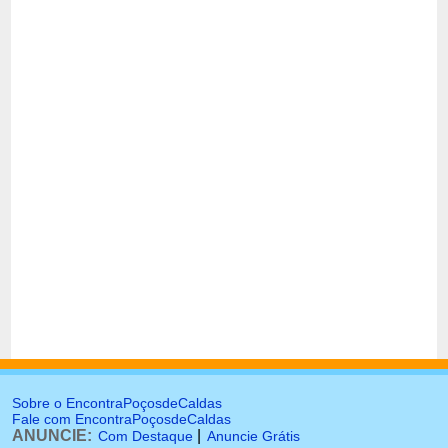
Sobre o EncontraPoçosdeCaldas
Fale com EncontraPoçosdeCaldas
ANUNCIE:
|
Com Destaque
Anuncie Grátis