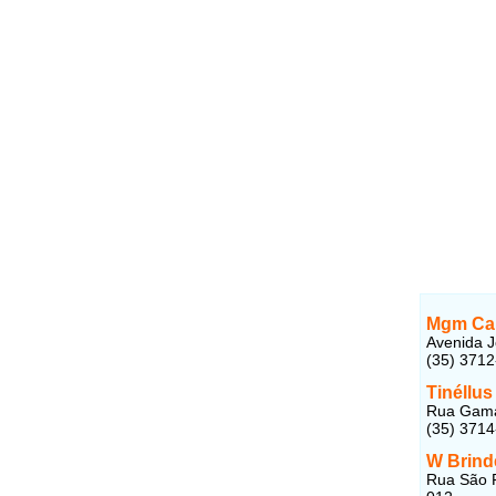
Mgm Cam
Avenida J
(35) 371
Tinéllus
Rua Gama 
(35) 371
W Brind
Rua São P