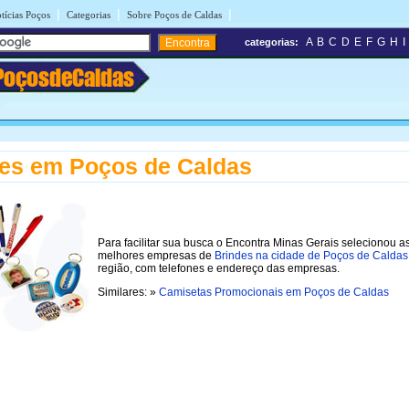
|
|
|
tícias Poços
Categorias
Sobre Poços de Caldas
A
B
C
D
E
F
G
H
I
categorias:
PoçosdeCaldas
es em Poços de Caldas
Para facilitar sua busca o Encontra Minas Gerais selecionou a
melhores empresas de
Brindes na cidade de Poços de Caldas
região, com telefones e endereço das empresas.
Similares: »
Camisetas Promocionais em Poços de Caldas