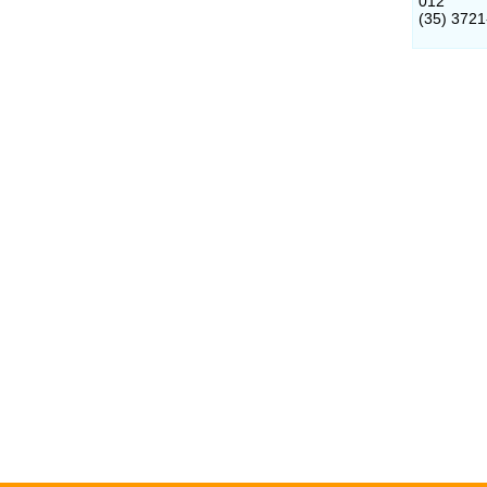
012
(35) 372