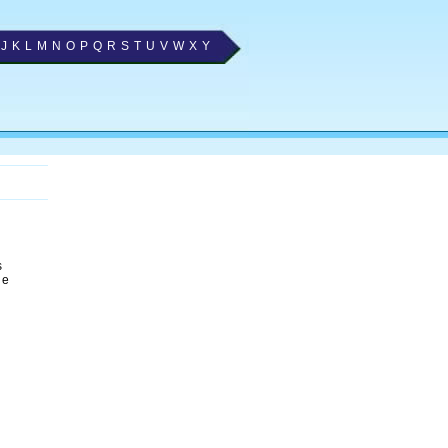
J
K
L
M
N
O
P
Q
R
S
T
U
V
W
X
Y
s
e