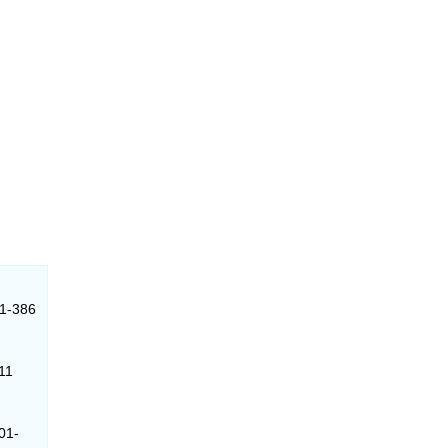
01-386
11
01-