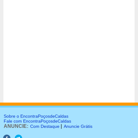
Sobre o EncontraPoçosdeCaldas
Fale com EncontraPoçosdeCaldas
ANUNCIE:
|
Com Destaque
Anuncie Grátis