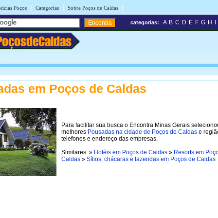
|
|
|
tícias Poços
Categorias
Sobre Poços de Caldas
A
B
C
D
E
F
G
H
I
categorias:
PoçosdeCaldas
adas em Poços de Caldas
Para facilitar sua busca o Encontra Minas Gerais seleciono
melhores
Pousadas na cidade de Poços de Caldas
e regiã
telefones e endereço das empresas.
Similares: »
Hotéis em Poços de Caldas
»
Resorts em Poç
Caldas
»
Sítios, chácaras e fazendas em Poços de Caldas