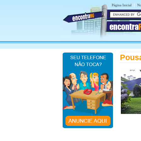
|
Página Inicial
No
encontra
Pous