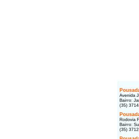
Pousada
Avenida J
Bairro: J
(35) 371
Pousada
Rodovia P
Bairro: S
(35) 371
Pousada