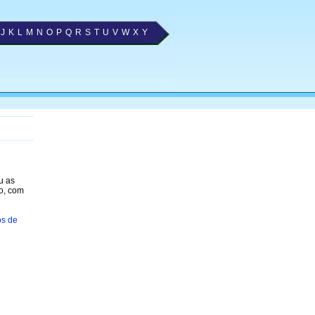
J
K
L
M
N
O
P
Q
R
S
T
U
V
W
X
Y
u as
o, com
os de