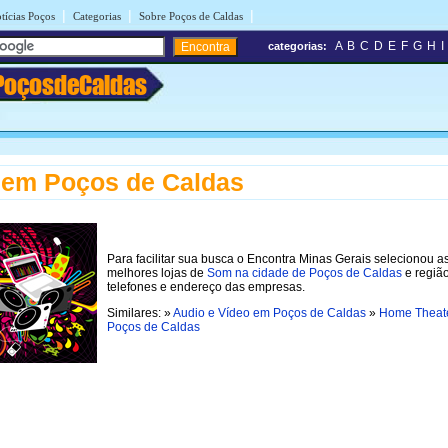
|
|
|
tícias Poços
Categorias
Sobre Poços de Caldas
A
B
C
D
E
F
G
H
I
categorias:
PoçosdeCaldas
 em Poços de Caldas
Para facilitar sua busca o Encontra Minas Gerais selecionou a
melhores lojas de
Som na cidade de Poços de Caldas
e regiã
telefones e endereço das empresas.
Similares: »
Audio e Vídeo em Poços de Caldas
»
Home Theat
Poços de Caldas