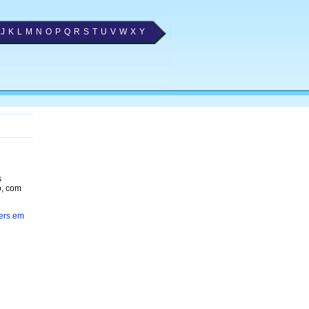
J
K
L
M
N
O
P
Q
R
S
T
U
V
W
X
Y
s
o, com
ers em