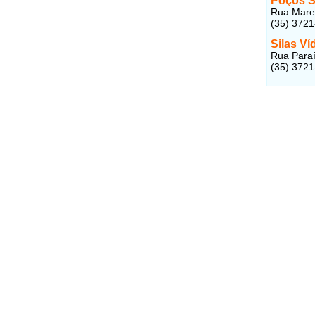
Poços 
Rua Marec
(35) 372
Silas V
Rua Paraí
(35) 372