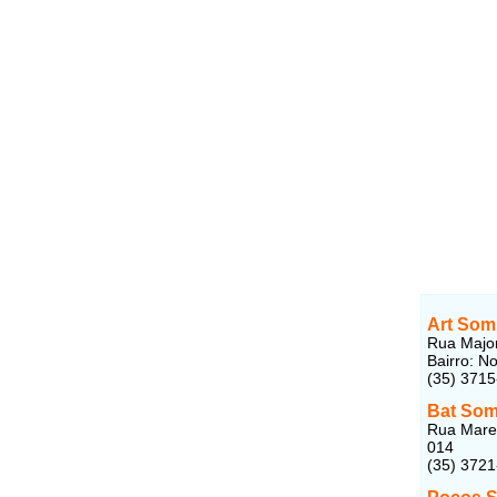
Art Som
Rua Majo
Bairro: N
(35) 371
Bat So
Rua Marec
014
(35) 372